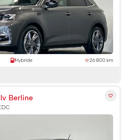
Hybride
26 800 km
Iv Berline
 EDC