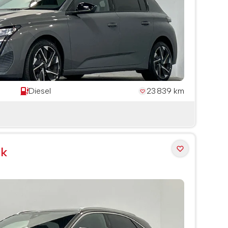
Diesel
23 839 km
ck