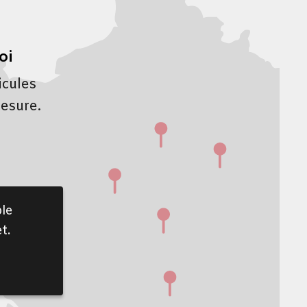
oi
icules
mesure.
le
t.