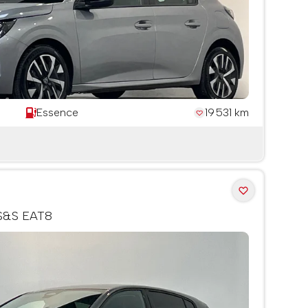
Essence
19 531 km
 S&S EAT8