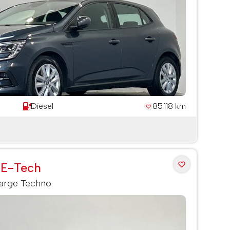
Diesel
85 118 km
 E-Tech
arge Techno