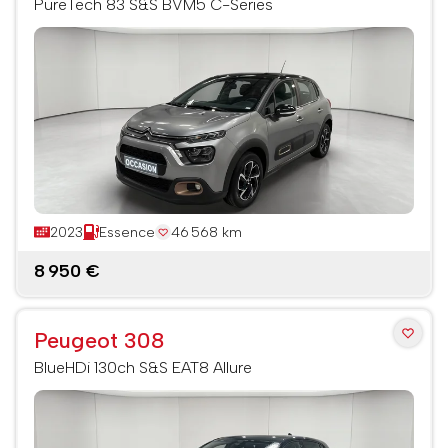
PureTech 83 S&S BVM5 C-Series
2023
Essence
46 568 km
8 950 €
Peugeot 308
BlueHDi 130ch S&S EAT8 Allure