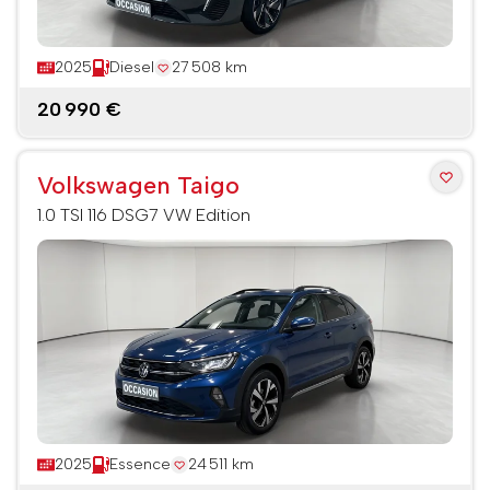
2025
Diesel
27 508 km
20 990 €
Volkswagen Taigo
1.0 TSI 116 DSG7 VW Edition
2025
Essence
24 511 km