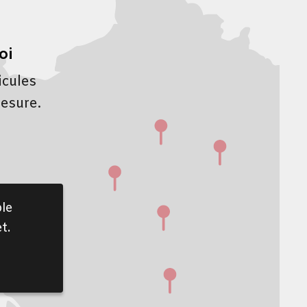
oi
icules
mesure.
le
t.