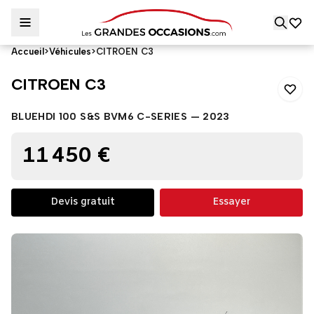
Accueil
>
Véhicules
>
CITROEN C3
CITROEN C3
CITROEN C3
BLUEHDI 100 S&S BVM6 C-SERIES — 2023
11 450 €
Devis gratuit
Essayer