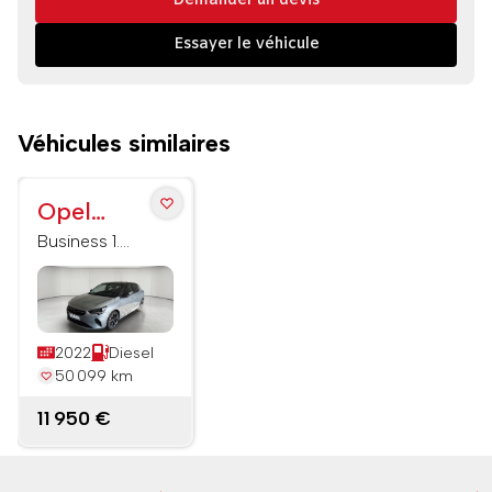
Demander un devis
Essayer le véhicule
Véhicules similaires
Opel
Corsa
Business 1.5
Diesel 100ch
2022
Diesel
50 099 km
11 950 €