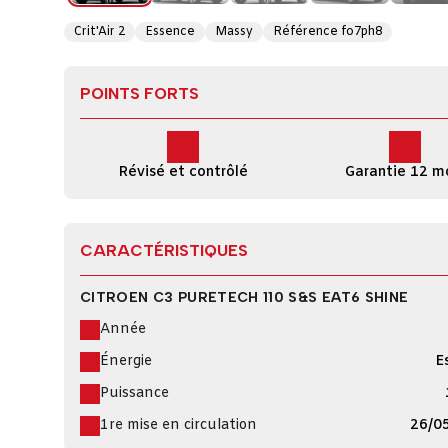
Crit'Air 2
Essence
Massy
Référence fo7ph8
POINTS FORTS
Révisé et contrôlé
Garantie 12 m
CARACTÉRISTIQUES
CITROEN C3 PURETECH 110 S&S EAT6 SHINE
Année
Énergie
E
Puissance
1re mise en circulation
26/0