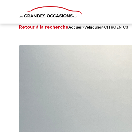
Retour à la recherche
Accueil
>
Véhicules
>
CITROEN C3
CITROEN C3