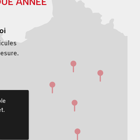
QUE ANNÉE
oi
icules
mesure.
le
t.