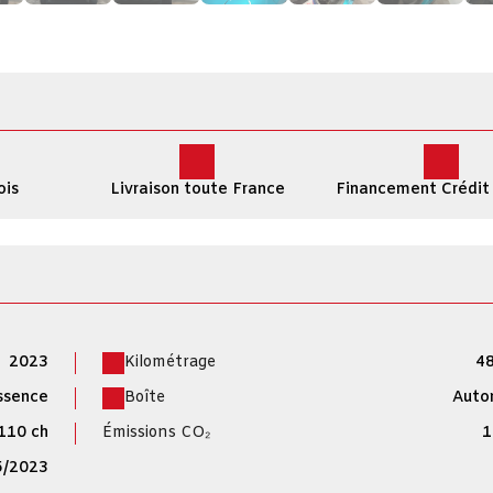
ois
Livraison toute France
Financement Crédit
2023
Kilométrage
48
ssence
Boîte
Auto
110 ch
Émissions CO₂
1
5/2023