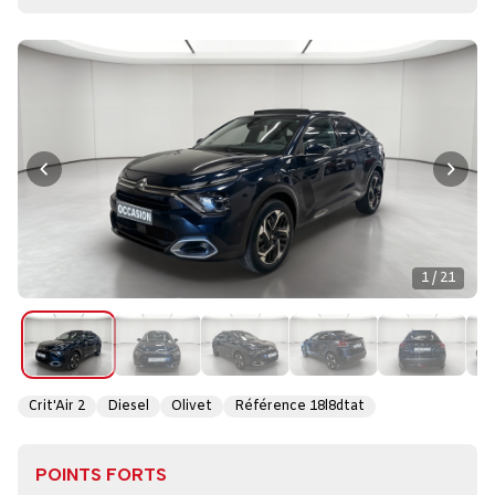
1 / 21
Crit'Air 2
Diesel
Olivet
Référence 18l8dtat
POINTS FORTS