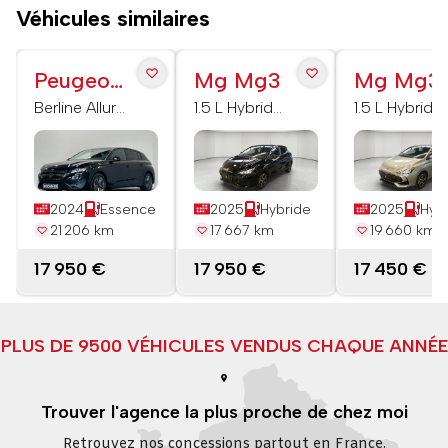
Véhicules similaires
Peugeot
Mg Mg3
Mg Mg3
308
Berline Allure
1.5 L Hybrid+
1.5 L Hybrid+
130 ch S&S
195 ch
195 ch
BVM6
Luxury
Luxury
2024
Essence
2025
Hybride
2025
Hyb
21 206 km
17 667 km
19 660 km
17 950 €
17 950 €
17 450 €
PLUS DE 9500 VÉHICULES VENDUS CHAQUE ANNÉE
Trouver l'agence la plus proche de chez moi
Retrouvez nos concessions partout en France.