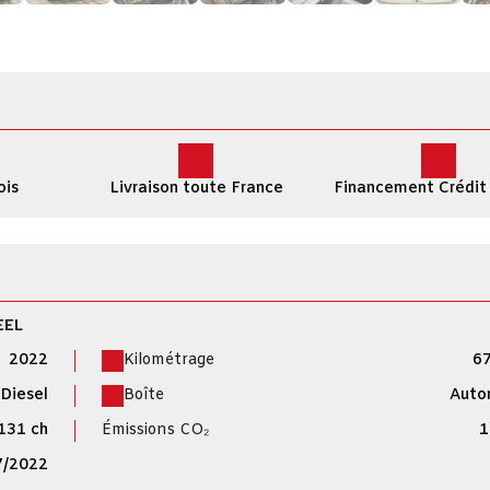
ois
Livraison toute France
Financement Crédit
EEL
2022
Kilométrage
67
Diesel
Boîte
Auto
131 ch
Émissions CO₂
1
7/2022