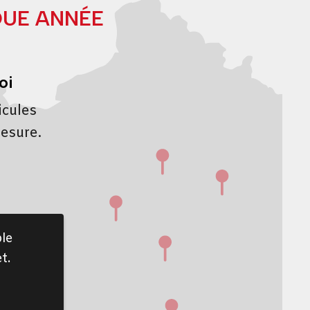
QUE ANNÉE
oi
icules
mesure.
le
t.