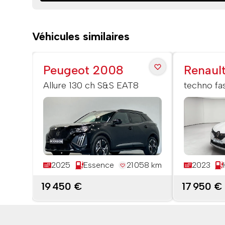
Véhicules similaires
Peugeot 2008
Renaul
Allure 130 ch S&S EAT8
techno fa
hybride 1
2025
Essence
21 058 km
2023
19 450 €
17 950 €