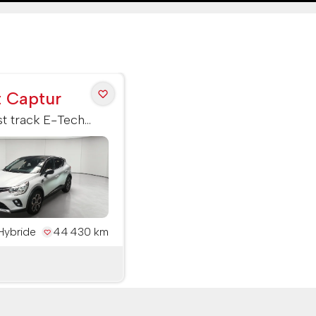
t Captur
st track E-Tech
45
Hybride
44 430 km