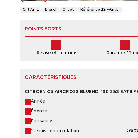
Crit'Air 2
Diesel
Olivet
Référence 13rw0n7bl
POINTS FORTS
Révisé et contrôlé
Garantie 12 m
CARACTÉRISTIQUES
CITROEN C5 AIRCROSS BLUEHDI 130 S&S EAT8 F
Année
Énergie
Puissance
1re mise en circulation
26/0