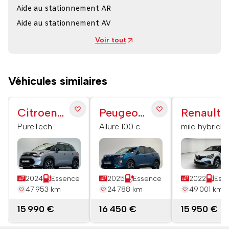
Aide au stationnement AR
Aide au stationnement AV
Voir tout
Véhicules similaires
Citroen
Peugeot
Renault
C3
2008
Captur
PureTech
Allure 100 ch
mild hybrid
130 S&S
BVM6
140 R.S. line
Aircross
EAT6 Shine
Pack
2024
Essence
2025
Essence
2022
Ess
47 953 km
24 788 km
49 001 km
15 990 €
16 450 €
15 950 €