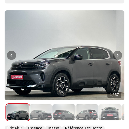
1 / 37
Crit'Air 2
Essence
Massy
Référence 1anusopry