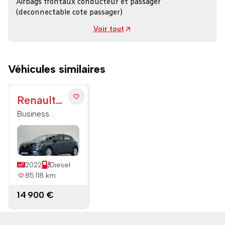
Airbags frontaux conducteur et passager
(deconnectable cote passager)
Voir tout
Véhicules similaires
Renault
Megane
Business
Blue dCi 115
Iv
EDC
Berline
2022
Diesel
85 118 km
14 900 €