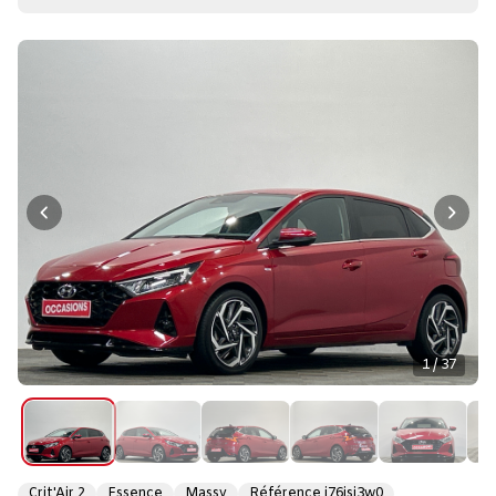
1 / 37
Crit'Air 2
Essence
Massy
Référence j76jsj3w0