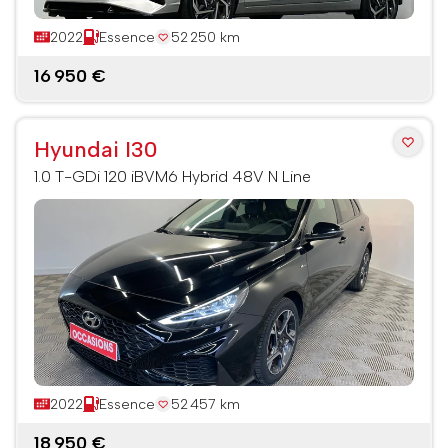
2022
Essence
52 250 km
16 950 €
Hyundai I30
1.0 T-GDi 120 iBVM6 Hybrid 48V N Line
2022
Essence
52 457 km
18 950 €