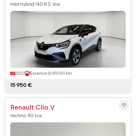
mild hybrid 140 R.S. line
2022
Essence
49 001 km
15 950 €
Renault Clio V
techno 90 tce