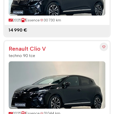
2025
Essence
30 730 km
14 990 €
Renault Clio V
techno 90 tce
2025
Essence
31 044 km