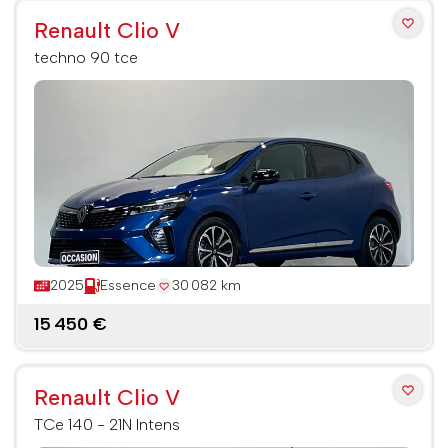
Renault Clio V
techno 90 tce
2025
Essence
30 082 km
15 450 €
Renault Clio V
TCe 140 - 21N Intens