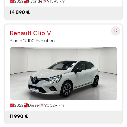
2022
Hybride
91 393 km
14 890 €
Renault Clio V
Blue dCi 100 Evolution
2022
Diesel
90 529 km
11 990 €