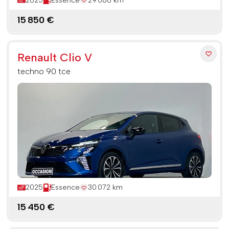
2025
Essence
29 086 km
15 850 €
Renault Clio V
techno 90 tce
2025
Essence
30 072 km
15 450 €