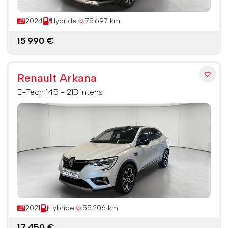
2024
Hybride
75 697 km
15 990 €
Renault Arkana
E-Tech 145 - 21B Intens
2021
Hybride
55 206 km
17 450 €