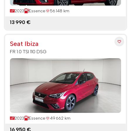
2023
Essence
56 148 km
13 990 €
Seat Ibiza
FR 1.0 TSI 110 DSG
2023
Essence
49 662 km
16 950 €