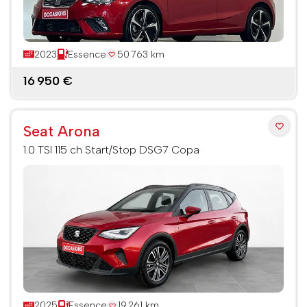
2023
Essence
50 763 km
16 950 €
Seat Arona
1.0 TSI 115 ch Start/Stop DSG7 Copa
2025
Essence
19 261 km