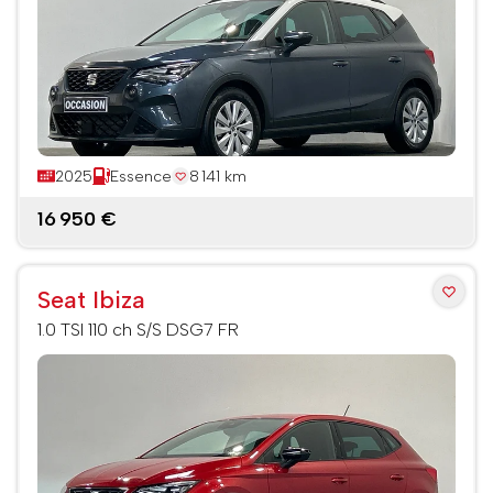
2025
Essence
8 141 km
16 950 €
Seat Ibiza
1.0 TSI 110 ch S/S DSG7 FR