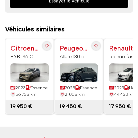
Essayer le véhicule
Véhicules similaires
Citroen
Peugeot
Renault
C5
2008
Captur
HYB 136 CH
Allure 130 ch
techno fast
BOITE AUTO
S&S EAT8
track E-
Aircross
SHINE
Tech
hybride 145
2023
Essence
2025
Essence
2023
Hyb
56 738 km
21 058 km
44 430 km
19 950 €
19 450 €
17 950 €