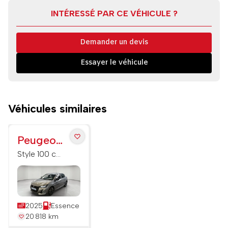
INTÉRESSÉ PAR CE VÉHICULE ?
Demander un devis
Essayer le véhicule
Véhicules similaires
Peugeot
208
Style 100 ch
BVM6
2025
Essence
20 818 km