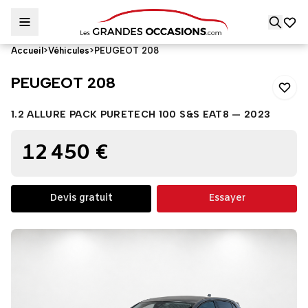
Accueil
>
Véhicules
>
PEUGEOT 208
PEUGEOT 208
PEUGEOT 208
1.2 ALLURE PACK PURETECH 100 S&S EAT8 — 2023
12 450 €
Devis gratuit
Essayer