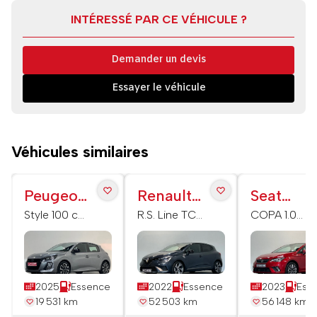
INTÉRESSÉ PAR CE VÉHICULE ?
Demander un devis
Essayer le véhicule
Véhicules similaires
Peugeot
Renault
Seat
208
Clio V
Ibiza
Style 100 ch
R.S. Line TCe
COPA 1.0
BVM6
140
EcoTSI 110
S&S
2025
Essence
2022
Essence
2023
Ess
19 531 km
52 503 km
56 148 km