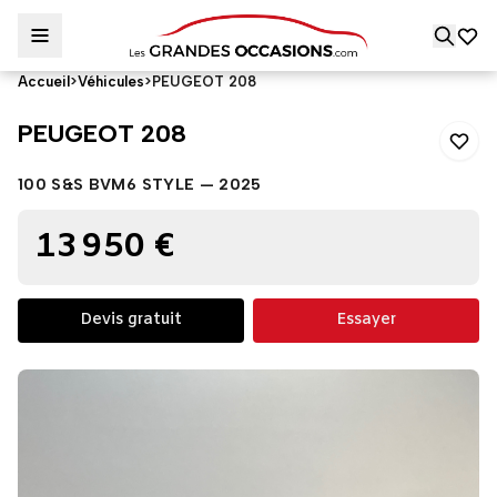
Accueil
>
Véhicules
>
PEUGEOT 208
PEUGEOT 208
PEUGEOT 208
100 S&S BVM6 STYLE — 2025
13 950 €
Devis gratuit
Essayer