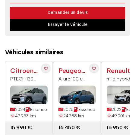
Demander un devis
Essayer le véhicule
Véhicules similaires
Citroen
Peugeot
Renault
C3
2008
Captur
PTECH 130
Allure 100 ch
mild hybrid
S&S EAT6
BVM6
140 R.S. line
Aircross
SHINEPK
2024
Essence
2025
Essence
2022
Ess
47 953 km
24 788 km
49 001 km
15 990 €
16 450 €
15 950 €