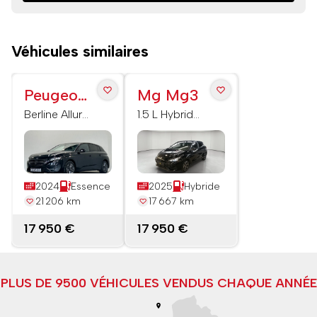
Véhicules similaires
Peugeot
Mg Mg3
308
Berline Allure
1.5 L Hybrid+
130 ch S&S
195 ch
BVM6
Luxury
2024
Essence
2025
Hybride
21 206 km
17 667 km
17 950 €
17 950 €
PLUS DE 9500 VÉHICULES VENDUS CHAQUE ANNÉE