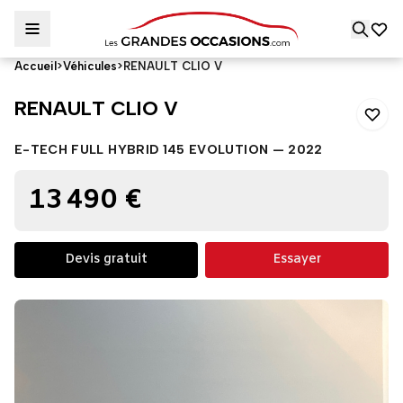
Accueil
>
Véhicules
>
RENAULT CLIO V
RENAULT CLIO V
RENAULT CLIO V
E-TECH FULL HYBRID 145 EVOLUTION — 2022
13 490 €
Devis gratuit
Essayer