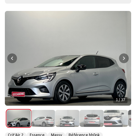
1 / 37
Crit'Air 2
Essence
Massy
Référence bh0ok