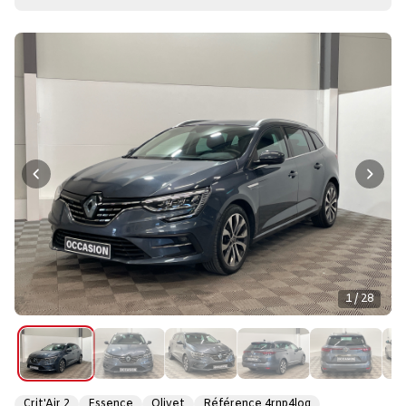
1 / 28
Crit'Air 2
Essence
Olivet
Référence 4rnp4log