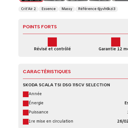
Crit'Air 2
Essence
Massy
Référence 6jyvh6kzi3
POINTS FORTS
Révisé et contrôlé
Garantie 12 m
CARACTÉRISTIQUES
SKODA SCALA TSI DSG 115CV SELECTION
Année
Énergie
E
Puissance
1re mise en circulation
26/0