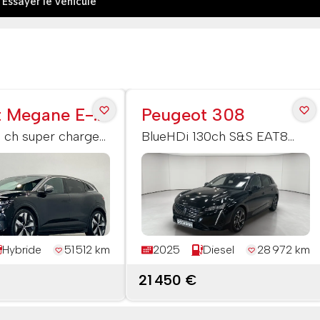
Essayer le véhicule
t Megane E-
Peugeot 308
 ch super charge
BlueHDi 130ch S&S EAT8
Allure
Hybride
51 512 km
2025
Diesel
28 972 km
€
21 450 €