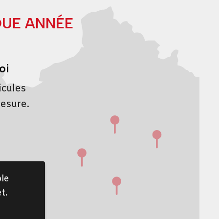
QUE ANNÉE
oi
icules
mesure.
le
t.