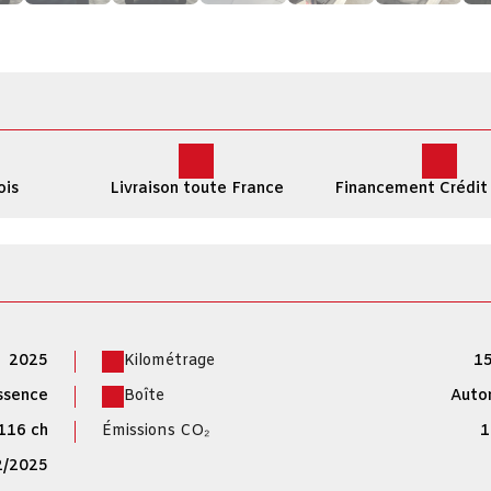
ois
Livraison toute France
Financement Crédit
2025
Kilométrage
15
ssence
Boîte
Auto
116 ch
Émissions CO₂
1
2/2025