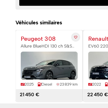
Véhicules similaires
Peugeot 308
Renaul
Tech
Allure BlueHDI 130 ch S&S
EV60 220
EAT8
Techno
2025
Diesel
23 839 km
2022
21 450 €
22 450 