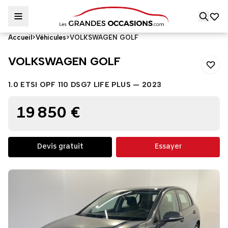
Accueil
>
Véhicules
>
VOLKSWAGEN GOLF
VOLKSWAGEN GOLF
VOLKSWAGEN GOLF
1.0 ETSI OPF 110 DSG7 LIFE PLUS — 2023
19 850 €
Devis gratuit
Essayer