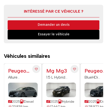
INTÉRESSÉ PAR CE VÉHICULE ?
Demander un devis
Essayer le véhicule
Véhicules similaires
Peugeot
Mg Mg3
Peugeot
308
308
Allure
1.5 L Hybrid+
BlueHDi
BlueHDI 130
195 ch
130ch S&S
ch S&S EAT8
Luxury
EAT8 Allure
2025
Diesel
2025
Hybride
2025
Dies
23 839 km
17 667 km
28 972 km